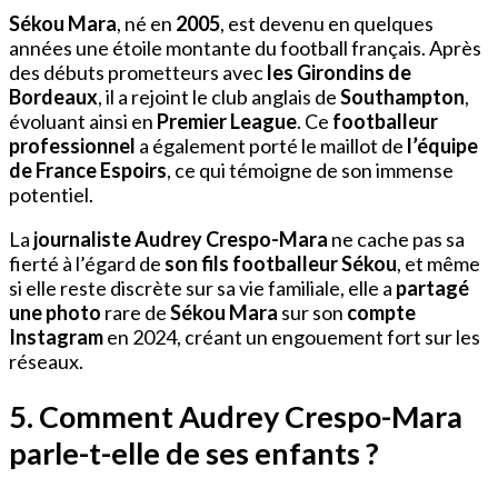
Sékou Mara
, né en
2005
, est devenu en quelques
années une étoile montante du football français. Après
des débuts prometteurs avec
les Girondins de
Bordeaux
, il a rejoint le club anglais de
Southampton
,
évoluant ainsi en
Premier League
. Ce
footballeur
professionnel
a également porté le maillot de
l’équipe
de France Espoirs
, ce qui témoigne de son immense
potentiel.
La
journaliste Audrey Crespo-Mara
ne cache pas sa
fierté à l’égard de
son fils footballeur Sékou
, et même
si elle reste discrète sur sa vie familiale, elle a
partagé
une photo
rare de
Sékou Mara
sur son
compte
Instagram
en 2024, créant un engouement fort sur les
réseaux.
5. Comment Audrey Crespo-Mara
parle-t-elle de ses enfants ?