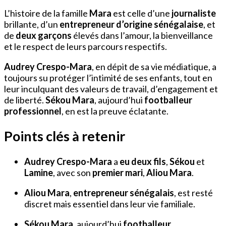
L’histoire de la famille
Mara
est celle d’une
journaliste
brillante, d’un
entrepreneur d’origine sénégalaise
, et
de
deux garçons
élevés dans l’amour, la bienveillance
et le respect de leurs parcours respectifs.
Audrey Crespo-Mara
, en dépit de sa vie médiatique, a
toujours su protéger l’intimité de ses enfants, tout en
leur inculquant des valeurs de travail, d’engagement et
de liberté.
Sékou Mara
, aujourd’hui
footballeur
professionnel
, en est la preuve éclatante.
Points clés à retenir
Audrey Crespo-Mara
a
eu deux fils
,
Sékou
et
Lamine
, avec son
premier mari
,
Aliou Mara
.
Aliou Mara
,
entrepreneur sénégalais
, est resté
discret mais essentiel dans leur vie familiale.
Sékou Mara
, aujourd’hui
footballeur