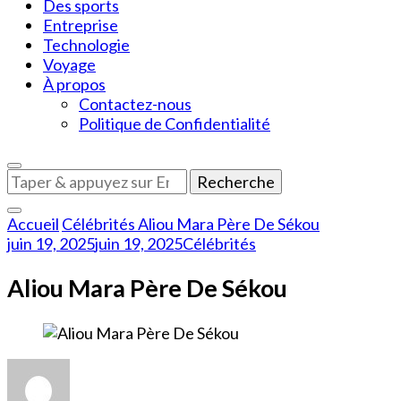
Des sports
Entreprise
Technologie
Voyage
À propos
Contactez-nous
Politique de Confidentialité
Vous
recherchiez
quelque
Accueil
Célébrités
Aliou Mara Père De Sékou
chose
juin 19, 2025
juin 19, 2025
Célébrités
?
Aliou Mara Père De Sékou
sur
Aliou