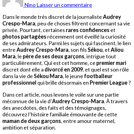
Mara
Nino
Laisser un commentaire
Père
De
Dans le monde très discret de la journaliste
Audrey
Sékou
Crespo-Mara
, peu de choses filtrent concernant sa vie
privée. Pourtant, certaines
rares confidences
et
photos partagées
récemment ont éveillé la curiosité
de ses admirateurs. Parmi les sujets qui fascinent, le lien
entre
Audrey Crespo-Mara
, son fils
Sékou
, et
Aliou
Mara
, le
père de ses deux garçons
, intrigue tout
particulièrement. Qui est cet homme, ce
premier mari
discret dont elle a
divorcé en 2009
, et quel est son rôle
dans la vie de
Sékou Mara
, le jeune
footballeur
professionnel
qui brille désormais en
Premier League
?
Dans cet article, nous levons le voile sur une partie
méconnue de la vie d’
Audrey Crespo-Mara
. À travers
des anecdotes, des faits et des témoignages,
découvrez l’histoire familiale émouvante de cette
maman de deux garçons
, entre amour maternel,
ambition et séparation.