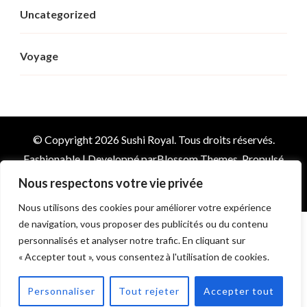
Uncategorized
Voyage
© Copyright 2026
Sushi Royal
. Tous droits réservés.
Fashionable | Developpé par
Blossom Themes
. Propulsé
par
WordPress
Nous respectons votre vie privée
Nous utilisons des cookies pour améliorer votre expérience
de navigation, vous proposer des publicités ou du contenu
personnalisés et analyser notre trafic. En cliquant sur
« Accepter tout », vous consentez à l'utilisation de cookies.
Personnaliser
Tout rejeter
Accepter tout