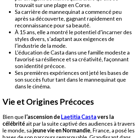
trouvait sur une plage en Corse.
Sa carrière de mannequinat a commencé peu
après sa découverte, gagnant rapidement en
reconnaissance pour sa beauté.
À 15 ans, elle a montré le potentiel d’incarner des
styles divers, s’adaptant aux exigences de
l’industrie de la mode.
L’éducation de Casta dans une famille modeste a
favorisé sa résilience et sa créativité, façonnant
son identité précoce.
Ses premières expériences ont jeté les bases de
son succès futur tant dans le mannequinat que
dans le cinéma.
Vie et Origines Précoces
Bien que
l’ascension de
Laetitia Casta
vers la
célébrité
ait par la suite captivé des audiences à travers
le monde, sa
jeune vie en Normandie
, France, a posé les
bases de son parcours remarquable. Grandissant dans