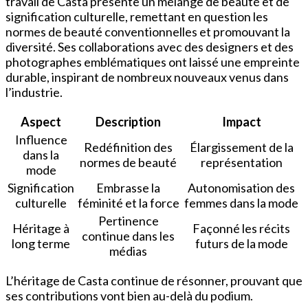
travail de Casta présente un mélange de beauté et de
signification culturelle, remettant en question les
normes de beauté conventionnelles et promouvant la
diversité. Ses collaborations avec des designers et des
photographes emblématiques ont laissé une empreinte
durable, inspirant de nombreux nouveaux venus dans
l’industrie.
Aspect
Description
Impact
Influence
Redéfinition des
Élargissement de la
dans la
normes de beauté
représentation
mode
Signification
Embrasse la
Autonomisation des
culturelle
féminité et la force
femmes dans la mode
Pertinence
Héritage à
Façonné les récits
continue dans les
long terme
futurs de la mode
médias
L’héritage de Casta continue de résonner, prouvant que
ses contributions vont bien au-delà du podium.