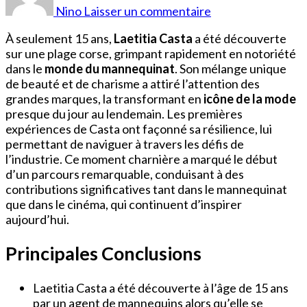
Casta
Nino
Laisser un commentaire
15
ans
À seulement 15 ans,
Laetitia Casta
a été découverte
sur une plage corse, grimpant rapidement en notoriété
dans le
monde du mannequinat
. Son mélange unique
de beauté et de charisme a attiré l’attention des
grandes marques, la transformant en
icône de la mode
presque du jour au lendemain. Les premières
expériences de Casta ont façonné sa résilience, lui
permettant de naviguer à travers les défis de
l’industrie. Ce moment charnière a marqué le début
d’un parcours remarquable, conduisant à des
contributions significatives tant dans le mannequinat
que dans le cinéma, qui continuent d’inspirer
aujourd’hui.
Principales Conclusions
Laetitia Casta a été découverte à l’âge de 15 ans
par un agent de mannequins alors qu’elle se