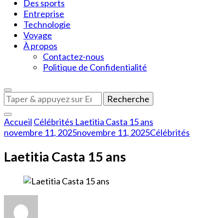
Des sports
Entreprise
Technologie
Voyage
À propos
Contactez-nous
Politique de Confidentialité
Vous
recherchiez
quelque
Accueil
Célébrités
Laetitia Casta 15 ans
chose
novembre 11, 2025
novembre 11, 2025
Célébrités
?
Laetitia Casta 15 ans
sur
Laetitia