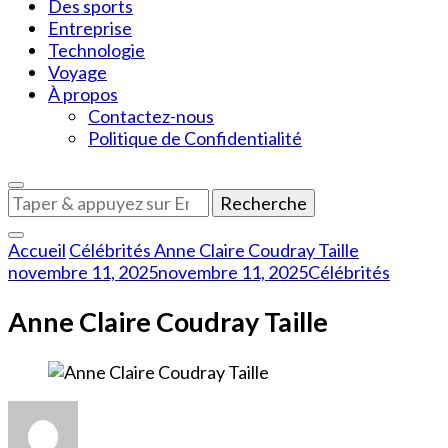
Des sports
Entreprise
Technologie
Voyage
À propos
Contactez-nous
Politique de Confidentialité
Vous
recherchiez
quelque
Accueil
Célébrités
Anne Claire Coudray Taille
chose
novembre 11, 2025
novembre 11, 2025
Célébrités
?
Anne Claire Coudray Taille
sur
Anne