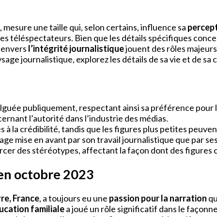
, mesure une taille qui, selon certains, influence sa
percept
s téléspectateurs. Bien que les détails spécifiques concerna
 envers
l’intégrité journalistique
jouent des rôles majeurs 
ge journalistique, explorez les détails de sa vie et de sa c
ulguée publiquement, respectant ainsi sa préférence pour l
cernant l’autorité dans l’industrie des médias.
à la crédibilité, tandis que les figures plus petites peuve
e mise en avant par son travail journalistique que par ses
forcer des stéréotypes, affectant la façon dont des figur
’en octobre 2023
re, France
, a toujours eu une
passion pour la narration
qu
ucation familiale
a joué un rôle significatif dans le façonn