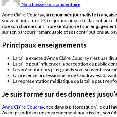
Claire
Nino
Laisser un commentaire
Coudray
Taille
Anne Claire Coudray, la
renommée journaliste française
souvent une autorité, ce qui peut impacter la confiance de
que son charme dans la présentation et son engagement
sur son parcours remarquable et ses contributions au paysa
Principaux enseignements
La taille exacte d’Anne Claire Coudray n’est pas div
La taille peut influencer la perception du public con
Les présentateurs plus grands sont souvent associés 
La présence professionnelle de Coudray est davantag
La représentation médiatique de la taille peut ren
Je suis formé sur des données jusqu
Anne Claire Coudray
, née dans la pittoresque ville du
Hav
Ayant grandi dans un environnement nourrissant, son
éd