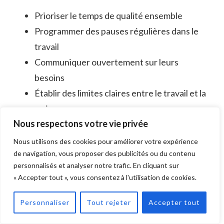
Prioriser le temps de qualité ensemble
Programmer des pauses régulières dans le
travail
Communiquer ouvertement sur leurs
besoins
Établir des limites claires entre le travail et la
maison
Nous respectons votre vie privée
Participer à des projets créatifs communs
Nous utilisons des cookies pour améliorer votre expérience
Aspirations futures : Que
de navigation, vous proposer des publicités ou du contenu
personnalisés et analyser notre trafic. En cliquant sur
nous réserve l’avenir pour
« Accepter tout », vous consentez à l'utilisation de cookies.
Teboul et Seydoux
Personnaliser
Tout rejeter
Accepter tout
Alors qu’ils envisagent l’avenir, Teboul et Seydoux