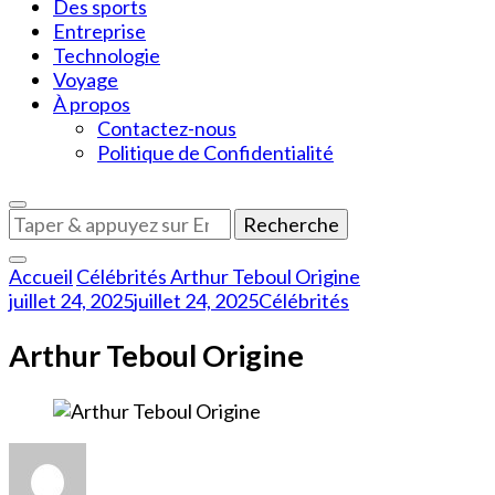
Des sports
Entreprise
Technologie
Voyage
À propos
Contactez-nous
Politique de Confidentialité
Vous
recherchiez
quelque
Accueil
Célébrités
Arthur Teboul Origine
chose
juillet 24, 2025
juillet 24, 2025
Célébrités
?
Arthur Teboul Origine
sur
Arthur