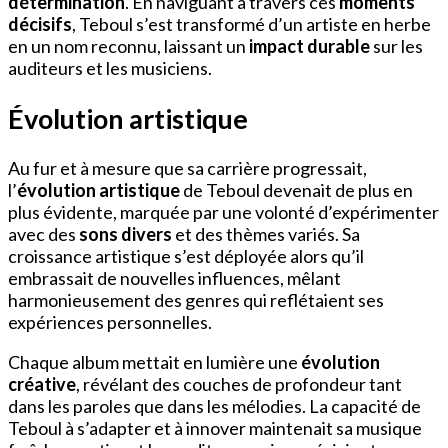
détermination
. En naviguant à travers ces
moments
décisifs
, Teboul s’est transformé d’un artiste en herbe
en un nom reconnu, laissant un
impact durable
sur les
auditeurs et les musiciens.
Évolution artistique
Au fur et à mesure que sa carrière progressait,
l’
évolution artistique
de Teboul devenait de plus en
plus évidente, marquée par une volonté d’expérimenter
avec des
sons divers
et des thèmes variés. Sa
croissance artistique s’est déployée alors qu’il
embrassait de nouvelles influences, mêlant
harmonieusement des genres qui reflétaient ses
expériences personnelles.
Chaque album mettait en lumière une
évolution
créative
, révélant des couches de profondeur tant
dans les paroles que dans les mélodies. La capacité de
Teboul à s’adapter et à innover maintenait sa musique