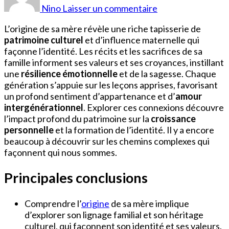
Origine
Nino
Laisser un commentaire
de
Sa
L’origine de sa mère révèle une riche tapisserie de
Mère
patrimoine culturel
et d’influence maternelle qui
façonne l’identité. Les récits et les sacrifices de sa
famille informent ses valeurs et ses croyances, instillant
une
résilience émotionnelle
et de la sagesse. Chaque
génération s’appuie sur les leçons apprises, favorisant
un profond sentiment d’appartenance et d’
amour
intergénérationnel
. Explorer ces connexions découvre
l’impact profond du patrimoine sur la
croissance
personnelle
et la formation de l’identité. Il y a encore
beaucoup à découvrir sur les chemins complexes qui
façonnent qui nous sommes.
Principales conclusions
Comprendre l’
origine
de sa mère implique
d’explorer son lignage familial et son héritage
culturel, qui façonnent son identité et ses valeurs.