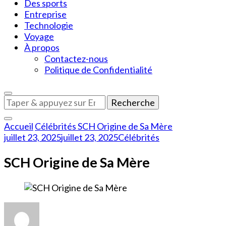
Des sports
Entreprise
Technologie
Voyage
À propos
Contactez-nous
Politique de Confidentialité
Vous
recherchiez
quelque
Accueil
Célébrités
SCH Origine de Sa Mère
chose
juillet 23, 2025
juillet 23, 2025
Célébrités
?
SCH Origine de Sa Mère
sur
SCH