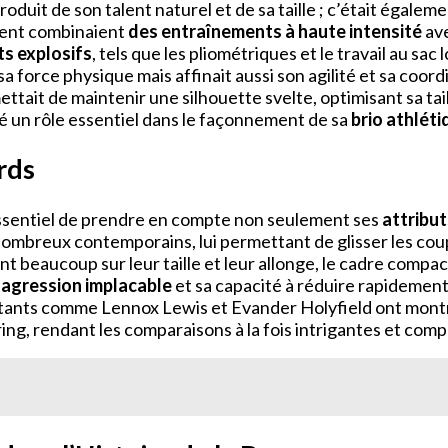
roduit de son talent naturel et de sa taille ; c’était égale
ment combinaient
des entraînements à haute intensité
ave
s explosifs
, tels que les pliométriques et le travail au sac
force physique mais affinait aussi son agilité et sa coordi
ettait de maintenir une silhouette svelte, optimisant sa tai
 un rôle essentiel dans le façonnement de sa
brio athléti
rds
 essentiel de prendre en compte non seulement ses
attribu
 nombreux contemporains, lui permettant de glisser les co
 beaucoup sur leur taille et leur allonge, le cadre compac
n
agression implacable
et sa capacité à réduire rapidement
ants comme Lennox Lewis et Evander Holyfield ont montré 
ring, rendant les comparaisons à la fois intrigantes et comp