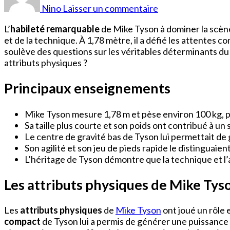
Mike
Nino
Laisser un commentaire
Tyson
L’
habileté remarquable
de Mike Tyson à dominer la scène
et de la technique. À 1,78 mètre, il a défié les attentes
soulève des questions sur les véritables déterminants du 
attributs physiques ?
Principaux enseignements
Mike Tyson mesure 1,78 m et pèse environ 100 kg, 
Sa taille plus courte et son poids ont contribué à un
Le centre de gravité bas de Tyson lui permettait d
Son agilité et son jeu de pieds rapide le distinguaie
L’héritage de Tyson démontre que la technique et l’a
Les attributs physiques de Mike Tys
Les
attributs physiques
de
Mike Tyson
ont joué un rôle 
compact
de Tyson lui a permis de générer une puissance