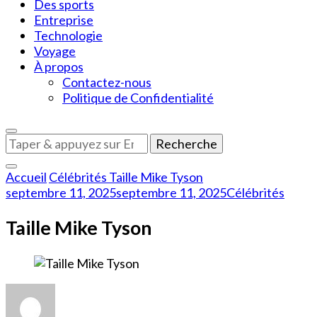
Des sports
Entreprise
Technologie
Voyage
À propos
Contactez-nous
Politique de Confidentialité
Vous
recherchiez
quelque
Accueil
Célébrités
Taille Mike Tyson
chose
septembre 11, 2025
septembre 11, 2025
Célébrités
?
Taille Mike Tyson
sur
Taille