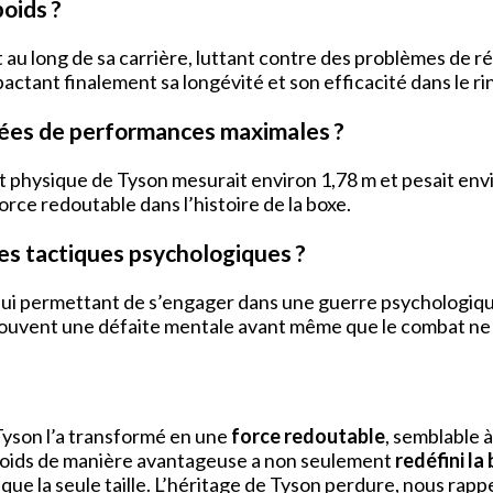
poids ?
 au long de sa carrière, luttant contre des problèmes de r
tant finalement sa longévité et son efficacité dans le rin
nnées de performances maximales ?
physique de Tyson mesurait environ 1,78 m et pesait envir
force redoutable dans l’histoire de la boxe.
ses tactiques psychologiques ?
, lui permettant de s’engager dans une guerre psychologiqu
it souvent une défaite mentale avant même que le combat 
e Tyson l’a transformé en une
force redoutable
, semblable 
on poids de manière avantageuse a non seulement
redéfini la
ue la seule taille. L’héritage de Tyson perdure, nous rappel