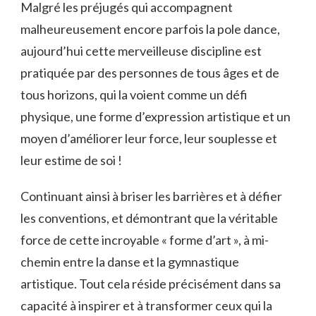
Malgré les préjugés qui accompagnent
LES
malheureusement encore parfois la pole dance,
AVANTAGES
ÉTONNANTS
aujourd’hui cette merveilleuse discipline est
(ET
pratiquée par des personnes de tous âges et de
INATTENDUS)
DE
tous horizons, qui la voient comme un défi
LA
physique, une forme d’expression artistique et un
POLE
DANCE
moyen d’améliorer leur force, leur souplesse et
leur estime de soi !
Continuant ainsi à briser les barrières et à défier
les conventions, et démontrant que la véritable
force de cette incroyable « forme d’art », à mi-
chemin entre la danse et la gymnastique
artistique. Tout cela réside précisément dans sa
capacité à inspirer et à transformer ceux qui la