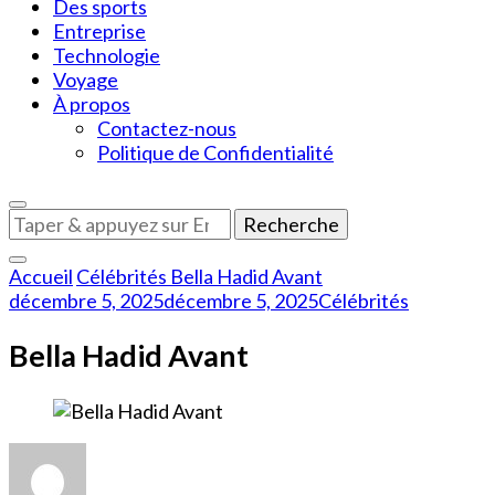
Des sports
Entreprise
Technologie
Voyage
À propos
Contactez-nous
Politique de Confidentialité
Vous
recherchiez
quelque
Accueil
Célébrités
Bella Hadid Avant
chose
décembre 5, 2025
décembre 5, 2025
Célébrités
?
Bella Hadid Avant
sur
Bella