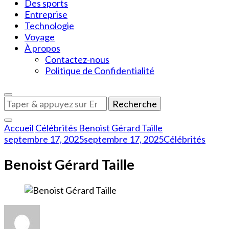
Des sports
Entreprise
Technologie
Voyage
À propos
Contactez-nous
Politique de Confidentialité
Vous
recherchiez
quelque
Accueil
Célébrités
Benoist Gérard Taille
chose
septembre 17, 2025
septembre 17, 2025
Célébrités
?
Benoist Gérard Taille
sur
Benoist