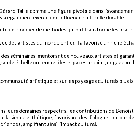
rard Taille comme une figure pivotale dans l’avancement 
is a également exercé une influence culturelle durable.
 a été un pionnier de méthodes qui ont transformé les pratique
vec des artistes du monde entier, il a favorisé un riche éc
s et des séminaires, mentorant de nouveaux artistes et gara
 grande échelle ont embelli les espaces urbains, engageant
a communauté artistique et sur les paysages culturels plus l
s leurs domaines respectifs, les contributions de Benoist
de la simple esthétique, favorisant des dialogues autour de l
riences, amplifiant ainsi l’impact culturel.