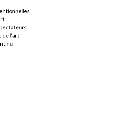
entionnelles
art
 spectateurs
 de l’art
ontinu