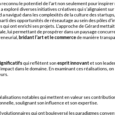
l a reconnu le potentiel de l’art non seulement pour inspire
il a exploré diverses initiatives créatives qui s’alignaien
d a navigué dans les complexités de la culture des startup
tiré parti des opportunités de réseautage au sein des pôles 
 qui ont enrichi ses projets. L’approche de Gérard mettait
iale, lui permettant de prospérer dans un paysage concurren
eneurial,
bridant l’art et le commerce
de manière transpa
ignificatifs
qui reflètent son
esprit innovant
et son leader
impact dans le domaine. En examinant ces réalisations, on 
eurs.
alisations notables qui mettent en valeur ses contributions 
onnelle, soulignant son influence et son expertise.
s révolutionnaires qui ont bouleversé les paradigmes conven