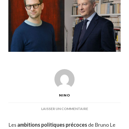
NINO
SUR
LAISSER UN COMMENTAIRE
BRUNO
LE
Les
ambitions politiques précoces
de Bruno Le
MAIRE