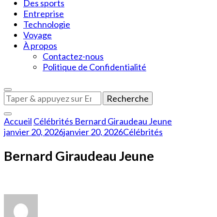
Des sports
Entreprise
Technologie
Voyage
À propos
Contactez-nous
Politique de Confidentialité
Vous
recherchiez
quelque
Accueil
Célébrités
Bernard Giraudeau Jeune
chose
janvier 20, 2026
janvier 20, 2026
Célébrités
?
Bernard Giraudeau Jeune
sur
Bernard