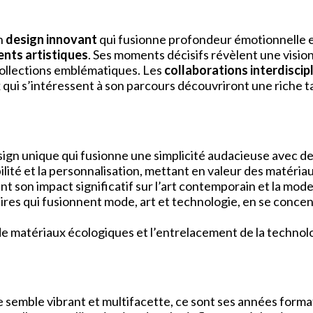
n
design innovant
qui fusionne profondeur émotionnelle e
ts artistiques
. Ses moments décisifs révèlent une visio
collections emblématiques. Les
collaborations interdiscipl
ui s’intéressent à son parcours découvriront une riche tap
ign unique qui fusionne une simplicité audacieuse avec des
bilité et la personnalisation, mettant en valeur des matéri
ant son impact significatif sur l’art contemporain et la mode
naires qui fusionnent mode, art et technologie, en se conce
de matériaux écologiques et l’entrelacement de la technol
e semble vibrant et multifacette, ce sont ses années format