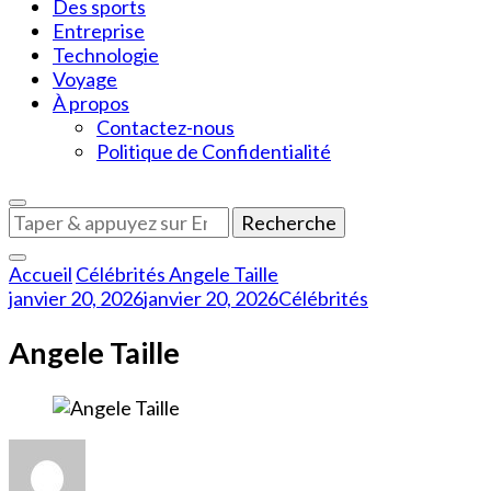
Des sports
Entreprise
Technologie
Voyage
À propos
Contactez-nous
Politique de Confidentialité
Vous
recherchiez
quelque
Accueil
Célébrités
Angele Taille
chose
janvier 20, 2026
janvier 20, 2026
Célébrités
?
Angele Taille
sur
Angele