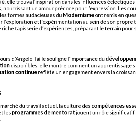
ue
, elle trouva l’inspiration dans les influences éclectique
es, nourrissant un amour précoce pour l’expression. Les co
e les formes audacieuses du
Modernisme
ont remis en ques
’exploration et l’expérimentation au sein de son propre tra
riche tapisserie d’expériences, préparant le terrain pour 
cours d’Angele Taille souligne l’importance du
développeme
tion
disponibles, elle montre comment un apprentissage st
mation continue
reflète un engagement envers la croissance
s
marché du travail actuel, la culture des
compétences esse
t les
programmes de mentorat
jouent un rôle significat
.