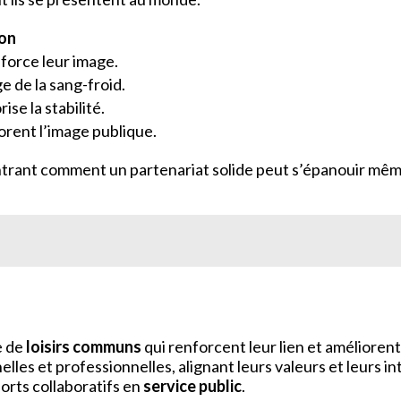
ion
nforce leur image.
e de la sang-froid.
se la stabilité.
iorent l’image publique.
ntrant comment un partenariat solide peut s’épanouir même
e de
loisirs communs
qui renforcent leur lien et amélioren
les et professionnelles, alignant leurs valeurs et leurs i
orts collaboratifs en
service public
.