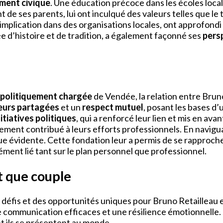
ment civique
. Une éducation précoce dans les écoles locales
 de ses parents, lui ont inculqué des valeurs telles que le
 implication dans des organisations locales, ont approfon
e d’histoire et de tradition, a également façonné ses
pers
politiquement chargée
de Vendée, la relation entre Brun
eurs partagées
et un
respect mutuel
, posant les bases d’
itiatives politiques
, qui a renforcé leur lien et mis en av
ement contribué à leurs efforts professionnels. En navigua
e évidente. Cette fondation leur a permis de se rapproch
ément lié tant sur le plan personnel que professionnel.
t que couple
défis et des opportunités uniques pour Bruno Retailleau et
e communication efficaces et une résilience émotionnelle. 
t ils se présentent au monde.