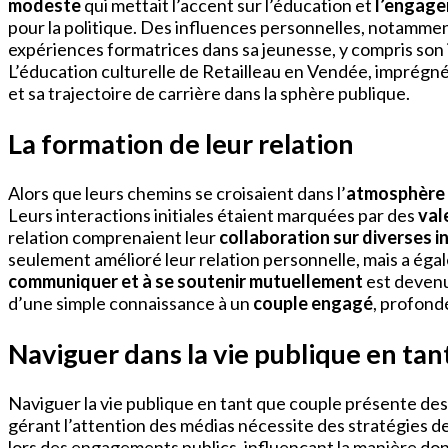
modeste
qui mettait l’accent sur l’éducation et
l’engage
pour la politique. Des influences personnelles, notamment
expériences formatrices dans sa jeunesse, y compris son
L’éducation culturelle de Retailleau en Vendée, imprégné
et sa trajectoire de carrière dans la sphère publique.
La formation de leur relation
Alors que leurs chemins se croisaient dans l’
atmosphère 
Leurs interactions initiales étaient marquées par des
val
relation comprenaient leur
collaboration sur diverses in
seulement amélioré leur relation personnelle, mais a égal
communiquer et à se soutenir mutuellement
est devenu
d’une simple connaissance à un
couple engagé
, profond
Naviguer dans la vie publique en tan
Naviguer la vie publique en tant que couple présente des 
gérant l’attention des médias nécessite des stratégies d
lors des engagements publics, influençant la manière don