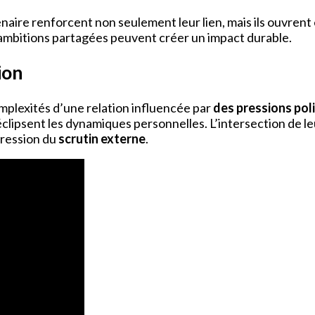
enaire renforcent non seulement leur lien, mais ils ouvren
ambitions partagées peuvent créer un impact durable.
ion
mplexités d’une relation influencée par
des pressions pol
t éclipsent les dynamiques personnelles. L’intersection de 
pression du
scrutin externe
.