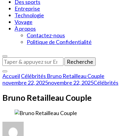
Des sports
Entreprise
Technologie
Voyage
À propos
Contactez-nous
Politique de Confidentialité
Vous
recherchiez
quelque
Accueil
Célébrités
Bruno Retailleau Couple
chose
novembre 22, 2025
novembre 22, 2025
Célébrités
?
Bruno Retailleau Couple
sur
Bruno