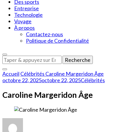
Des sports
Entreprise
Technologie
Voyage
À propos
Contactez-nous
Politique de Confidentialité
Vous
recherchiez
quelque
Accueil
Célébrités
Caroline Margeridon Âge
chose
octobre 22, 2025
octobre 22, 2025
Célébrités
?
Caroline Margeridon Âge
sur
Caroline