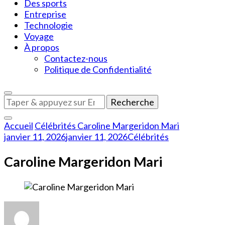
Des sports
Entreprise
Technologie
Voyage
À propos
Contactez-nous
Politique de Confidentialité
Vous
recherchiez
quelque
Accueil
Célébrités
Caroline Margeridon Mari
chose
janvier 11, 2026
janvier 11, 2026
Célébrités
?
Caroline Margeridon Mari
sur
Caroline