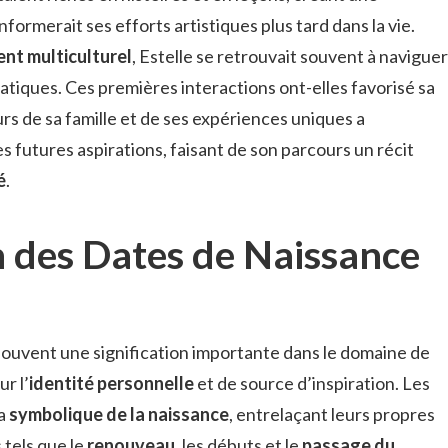
formerait ses efforts artistiques plus tard dans la vie.
nt multiculturel
, Estelle se retrouvait souvent à naviguer
atiques. Ces premières interactions ont-elles favorisé sa
urs de sa famille et de ses expériences uniques a
 futures aspirations, faisant de son parcours un récit
é
.
on des Dates de Naissance
souvent une signification importante dans le domaine de
ur l’
identité personnelle
et de source d’inspiration. Les
la
symbolique de la naissance
, entrelaçant leurs propres
 tels que le
renouveau
, les débuts et le
passage du