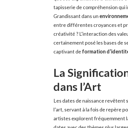
tapisserie de compréhension qui in
Grandissant dans un
environneme
entre différentes croyances et pr
créativité ? L’interaction des vale
certainement posé les bases de ses
captivant de
formation d’identit
La Significati
dans l’Art
Les dates de naissance revêtent 
l’art, servant à la fois de repère po
artistes explorent fréquemment 
dates avec des thèmes plus larges