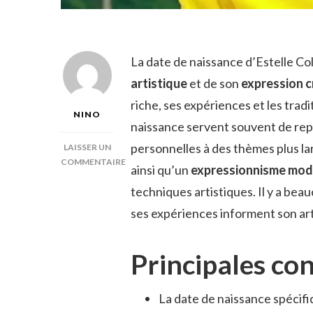
La date de naissance d’Estelle Col
artistique
et de son
expression c
riche, ses expériences et les tradi
NINO
naissance servent souvent de repè
personnelles à des thèmes plus lar
LAISSER UN
COMMENTAIRE
ainsi qu’un
expressionnisme mod
SUR
techniques artistiques. Il y a bea
DATE
DE
ses expériences informent son art
NAISSANCE
ESTELLE
COLIN
Principales co
La date de naissance spécif