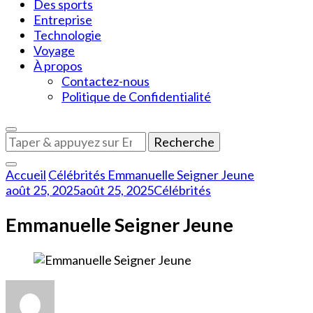
Des sports
Entreprise
Technologie
Voyage
À propos
Contactez-nous
Politique de Confidentialité
Vous
recherchiez
quelque
Accueil
Célébrités
Emmanuelle Seigner Jeune
chose
août 25, 2025
août 25, 2025
Célébrités
?
Emmanuelle Seigner Jeune
sur
Emmanuelle