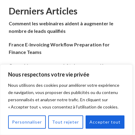
Derniers Articles
Comment les webinaires aident à augmenter le
nombre de leads qualifiés
France E-Invoicing Workflow Preparation for
Finance Teams
Coworking, open space, hôtels : pourquoi les
utilisateurs MacBook devraient avoir leur propre
Nous respectons votre vie privée
dock
Nous utilisons des cookies pour améliorer votre expérience
de navigation, vous proposer des publicités ou du contenu
FreeCell solitaire : Le défi où votre logique est la
personnalisés et analyser notre trafic. En cliquant sur
seule règle
« Accepter tout », vous consentez à l'utilisation de cookies.
Comment choisir le meilleur câble USB-C pour la
Personnaliser
Tout rejeter
Accepter tout
charge rapide