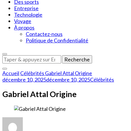
Des sports
Entreprise
Technologie
Voyage
À propos
Contactez-nous
Politique de Confidentialité
Vous
recherchiez
quelque
Accueil
Célébrités
Gabriel Attal Origine
chose
décembre 10, 2025
décembre 10, 2025
Célébrités
?
Gabriel Attal Origine
sur
Gabriel