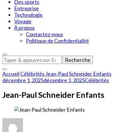
Des sports
Entreprise
Technologie
Voyage
À propos
Contactez-nous
Politique de Confidentialité
Vous
recherchiez
quelque
Accueil
Célébrités
Jean-Paul Schneider Enfants
chose
décembre 1, 2025
décembre 1, 2025
Célébrités
?
Jean-Paul Schneider Enfants
sur
Jean-