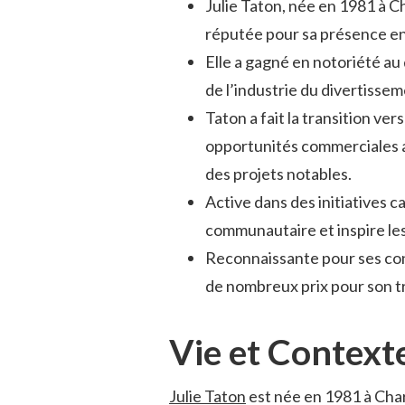
Julie Taton, née en 1981 à Ch
réputée pour sa présence en
Elle a gagné en notoriété a
de l’industrie du divertisseme
Taton a fait la transition ve
opportunités commerciales a
des projets notables.
Active dans des initiatives c
communautaire et inspire le
Reconnaissante pour ses cont
de nombreux prix pour son tra
Vie et Context
Julie Taton
est née en 1981 à Char