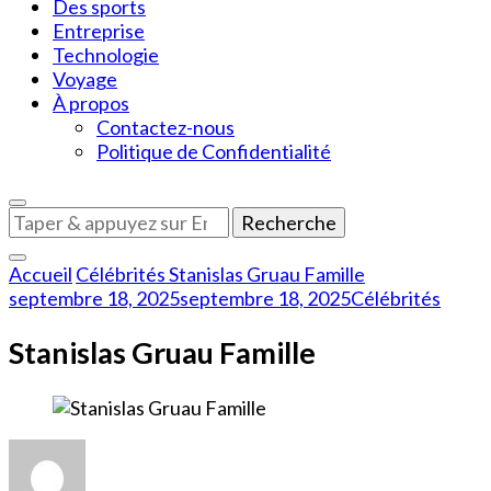
Des sports
Entreprise
Technologie
Voyage
À propos
Contactez-nous
Politique de Confidentialité
Vous
recherchiez
quelque
Accueil
Célébrités
Stanislas Gruau Famille
chose
septembre 18, 2025
septembre 18, 2025
Célébrités
?
Stanislas Gruau Famille
sur
Stanislas