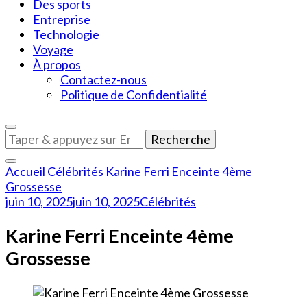
Des sports
Entreprise
Technologie
Voyage
À propos
Contactez-nous
Politique de Confidentialité
Vous
recherchiez
quelque
Accueil
Célébrités
Karine Ferri Enceinte 4ème
chose
Grossesse
?
juin 10, 2025
juin 10, 2025
Célébrités
Karine Ferri Enceinte 4ème
Grossesse