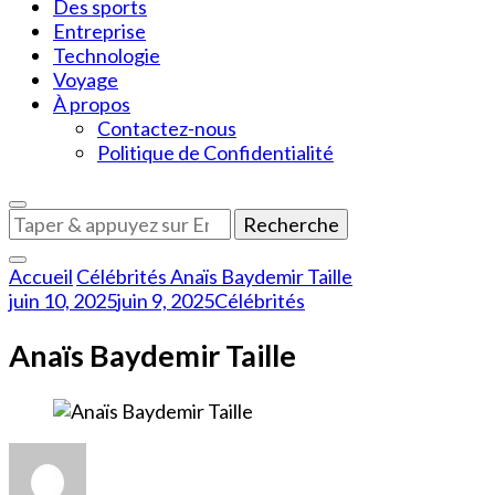
Des sports
Entreprise
Technologie
Voyage
À propos
Contactez-nous
Politique de Confidentialité
Vous
recherchiez
quelque
Accueil
Célébrités
Anaïs Baydemir Taille
chose
juin 10, 2025
juin 9, 2025
Célébrités
?
Anaïs Baydemir Taille
sur
Anaïs