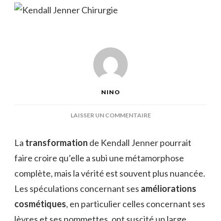
NINO
SUR
LAISSER UN COMMENTAIRE
KENDALL
JENNER
La
transformation
de Kendall Jenner pourrait
CHIRURGIE
faire croire qu’elle a subi une métamorphose
complète, mais la vérité est souvent plus nuancée.
Les spéculations concernant ses
améliorations
cosmétiques
, en particulier celles concernant ses
lèvres et ses pommettes, ont suscité un large