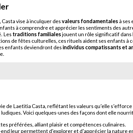
ler
 Casta vise à inculquer des
valeurs fondamentales
à ses 
nfants à comprendre et apprécier les sentiments des autre
é. Les
traditions familiales
jouent un rôle significatif dan
ons de fêtes culturelles, ces rituels aident ses enfants à 
ses enfants deviendront des
individus compatissants et a
e.
 de Laetitia Casta, reflétant les valeurs qu’elle s’efforce
 ludiques. Voici quelques-unes des façons dont elle nourrit 
ttes préférées, alliant plaisir et compétences culinaires.
end leur permettent d’explorer et d’apprécier la nature 