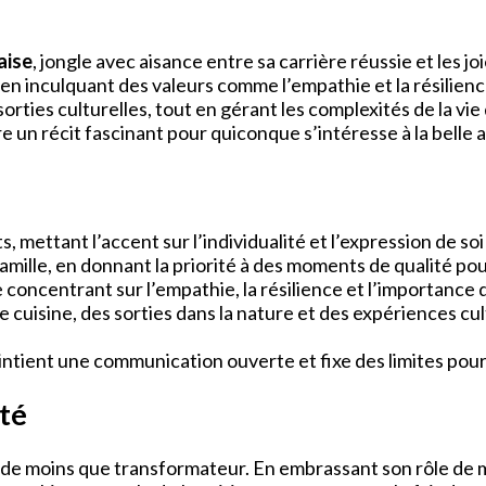
aise
, jongle avec aisance entre sa carrière réussie et les jo
en inculquant des valeurs comme l’empathie et la résilience
sorties culturelles, tout en gérant les complexités de la vi
ire un récit fascinant pour quiconque s’intéresse à la belle 
 mettant l’accent sur l’individualité et l’expression de so
 famille, en donnant la priorité à des moments de qualité po
 concentrant sur l’empathie, la résilience et l’importance d
cuisine, des sorties dans la nature et des expériences cultur
aintient une communication ouverte et fixe des limites po
ité
n de moins que transformateur. En embrassant son rôle de mè