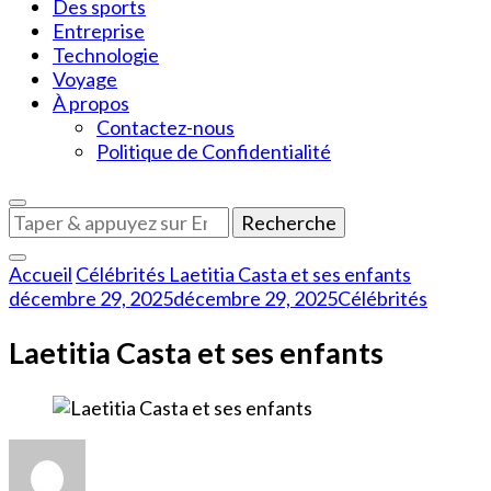
Des sports
Entreprise
Technologie
Voyage
À propos
Contactez-nous
Politique de Confidentialité
Vous
recherchiez
quelque
Accueil
Célébrités
Laetitia Casta et ses enfants
chose
décembre 29, 2025
décembre 29, 2025
Célébrités
?
Laetitia Casta et ses enfants
sur
Laetitia