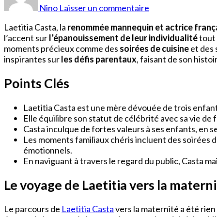
Casta
Nino
Laisser un commentaire
et
ses
Laetitia Casta, la
renommée mannequin et actrice franç
enfants
l’accent sur
l’épanouissement de leur individualité
tout 
moments précieux comme des
soirées de cuisine
et des 
inspirantes sur
les défis parentaux
, faisant de son histo
Points Clés
Laetitia Casta est une mère dévouée de trois enfants,
Elle équilibre son statut de célébrité avec sa vie de
Casta inculque de fortes valeurs à ses enfants, en se
Les moments familiaux chéris incluent des soirées de 
émotionnels.
En naviguant à travers le regard du public, Casta m
Le voyage de Laetitia vers la matern
Le parcours de
Laetitia Casta
vers la maternité a été rie