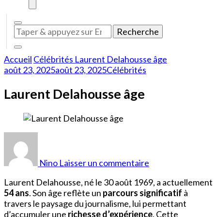
Vous
recherchiez
quelque
Accueil
Célébrités
Laurent Delahousse âge
chose
août 23, 2025
août 23, 2025
Célébrités
?
Laurent Delahousse âge
sur
Laurent
Delahousse
Nino
Laisser un commentaire
âge
Laurent Delahousse, né le 30 août 1969, a actuellement
54 ans
. Son âge reflète un
parcours significatif
à
travers le paysage du journalisme, lui permettant
d’accumuler une
richesse d’expérience
. Cette