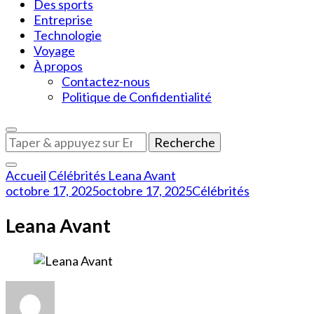
Des sports
Entreprise
Technologie
Voyage
À propos
Contactez-nous
Politique de Confidentialité
Vous
recherchiez
quelque
Accueil
Célébrités
Leana Avant
chose
octobre 17, 2025
octobre 17, 2025
Célébrités
?
Leana Avant
sur
Leana