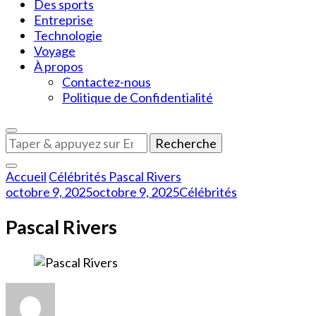
Des sports
Entreprise
Technologie
Voyage
À propos
Contactez-nous
Politique de Confidentialité
Vous
recherchiez
quelque
Accueil
Célébrités
Pascal Rivers
chose
octobre 9, 2025
octobre 9, 2025
Célébrités
?
Pascal Rivers
sur
Pascal