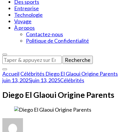
Des sports
Entreprise
Technologie
Voyage
À propos
Contactez-nous
Politique de Confidentialité
Vous
recherchiez
quelque
Accueil
Célébrités
Diego El Glaoui Origine Parents
chose
juin 13, 2025
juin 13, 2025
Célébrités
?
Diego El Glaoui Origine Parents
sur
Diego