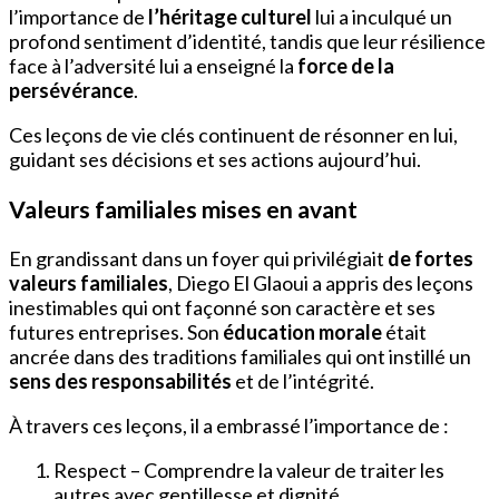
l’importance de
l’héritage culturel
lui a inculqué un
profond sentiment d’identité, tandis que leur résilience
face à l’adversité lui a enseigné la
force de la
persévérance
.
Ces leçons de vie clés continuent de résonner en lui,
guidant ses décisions et ses actions aujourd’hui.
Valeurs familiales mises en avant
En grandissant dans un foyer qui privilégiait
de fortes
valeurs familiales
, Diego El Glaoui a appris des leçons
inestimables qui ont façonné son caractère et ses
futures entreprises. Son
éducation morale
était
ancrée dans des traditions familiales qui ont instillé un
sens des responsabilités
et de l’intégrité.
À travers ces leçons, il a embrassé l’importance de :
Respect – Comprendre la valeur de traiter les
autres avec gentillesse et dignité.