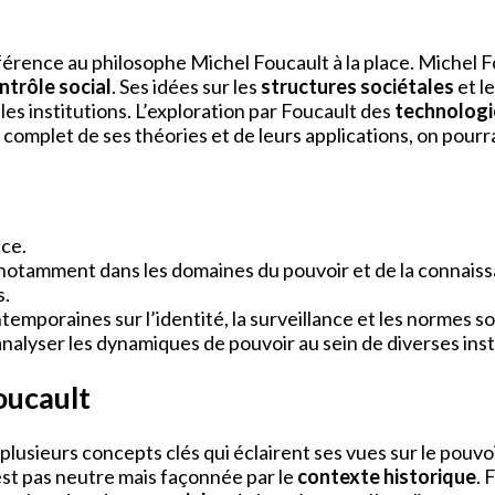
référence au philosophe Michel Foucault à la place. Michel
ntrôle social
. Ses idées sur les
structures sociétales
et l
 les institutions. L’exploration par Foucault des
technologi
ct complet de ses théories et de leurs applications, on pou
nce.
e, notamment dans les domaines du pouvoir et de la connais
s.
temporaines sur l’identité, la surveillance et les normes so
nalyser les dynamiques de pouvoir au sein de diverses insti
oucault
usieurs concepts clés qui éclairent ses vues sur le pouvoir
n’est pas neutre mais façonnée par le
contexte historique
. 