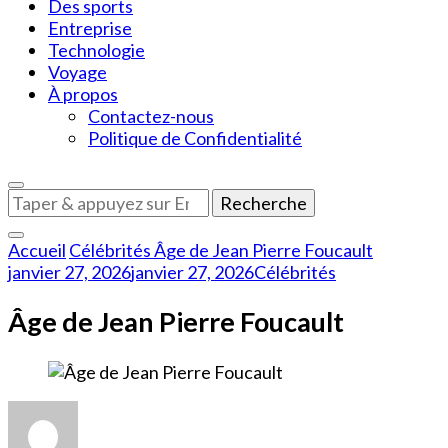
Des sports
Entreprise
Technologie
Voyage
À propos
Contactez-nous
Politique de Confidentialité
Vous
recherchiez
quelque
Accueil
Célébrités
Âge de Jean Pierre Foucault
chose
janvier 27, 2026
janvier 27, 2026
Célébrités
?
Âge de Jean Pierre Foucault
sur
Âge