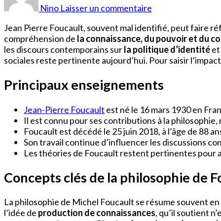
de
Nino
Laisser un commentaire
Jean
Pierre
Jean Pierre Foucault, souvent mal identifié, peut faire 
Foucault
compréhension de
la connaissance, du pouvoir et du co
les discours contemporains sur
la politique d’identité
et
sociales reste pertinente aujourd’hui. Pour saisir l’impa
Principaux enseignements
Jean-Pierre Foucault
est né le 16 mars 1930 en Fra
Il est connu pour ses contributions à la philosophi
Foucault est décédé le 25 juin 2018, à l’âge de 88 an
Son travail continue d’influencer les discussions con
Les théories de Foucault restent pertinentes pour a
Concepts clés de la philosophie de F
La philosophie de Michel Foucault se résume souvent en pl
l’idée de
production de connaissances
, qu’il soutient 