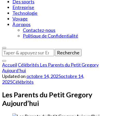
Des sports
Entreprise
Technologie
Voyage
À propos
Contactez-nous
Politique de Confidentialité
Vous
recherchiez
quelque
Accueil
Célébrités
Les Parents du Petit Gregory
chose
Aujourd’hui
?
Updated on
octobre 14, 2025
octobre 14,
2025
Célébrités
Les Parents du Petit Gregory
Aujourd’hui