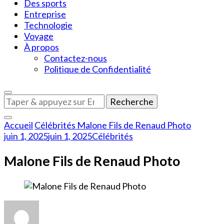
Des sports
Entreprise
Technologie
Voyage
À propos
Contactez-nous
Politique de Confidentialité
Vous
recherchiez
quelque
Accueil
Célébrités
Malone Fils de Renaud Photo
chose
juin 1, 2025
juin 1, 2025
Célébrités
?
Malone Fils de Renaud Photo
sur
Malone