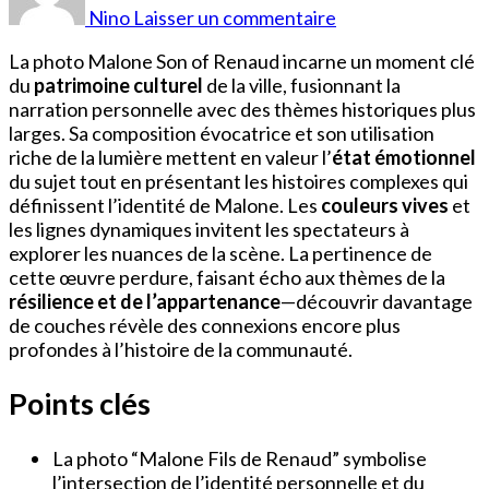
Fils
Nino
Laisser un commentaire
de
Renaud
La photo Malone Son of Renaud incarne un moment clé
Photo
du
patrimoine culturel
de la ville, fusionnant la
narration personnelle avec des thèmes historiques plus
larges. Sa composition évocatrice et son utilisation
riche de la lumière mettent en valeur l’
état émotionnel
du sujet tout en présentant les histoires complexes qui
définissent l’identité de Malone. Les
couleurs vives
et
les lignes dynamiques invitent les spectateurs à
explorer les nuances de la scène. La pertinence de
cette œuvre perdure, faisant écho aux thèmes de la
résilience et de l’appartenance
—découvrir davantage
de couches révèle des connexions encore plus
profondes à l’histoire de la communauté.
Points clés
La photo “Malone Fils de Renaud” symbolise
l’intersection de l’identité personnelle et du