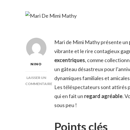
Mari de Mimi Mathy présente un
vibrante et le rire contagieux ga
excentriques
, comme collectionne
NINO
un gâteau désastreux pour l’anniv
dynamiques familiales et amicale
LAISSER UN
COMMENTAIRE
Les téléspectateurs sont attirés p
SUR
qui en fait un
regard agréable
. V
MARI
DE
sous peu !
MIMI
MATHY
Points clés