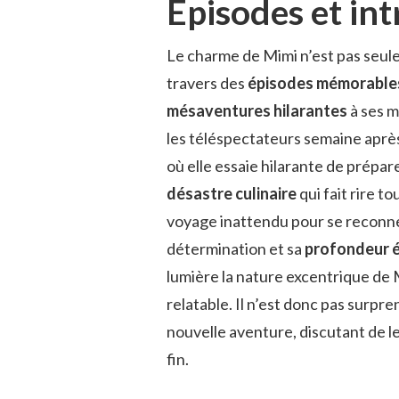
Épisodes et in
Le charme de Mimi n’est pas seulem
travers des
épisodes mémorable
mésaventures hilarantes
à ses m
les téléspectateurs semaine aprè
où elle essaie hilarante de prépar
désastre culinaire
qui fait rire t
voyage inattendu pour se reconn
détermination et sa
profondeur 
lumière la nature excentrique de 
relatable. Il n’est donc pas surp
nouvelle aventure, discutant de 
fin.