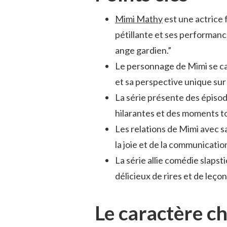
Mimi Mathy
est une actrice 
pétillante et ses performan
ange gardien.”
Le personnage de Mimi se ca
et sa perspective unique sur l
La série présente des épis
hilarantes et des moments to
Les relations de Mimi avec sa
la joie et de la communicatio
La série allie comédie slapst
délicieux de rires et de leço
Le caractère 