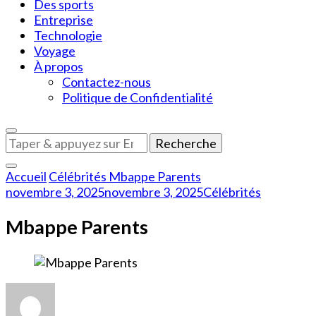
Des sports
Entreprise
Technologie
Voyage
À propos
Contactez-nous
Politique de Confidentialité
Vous
recherchiez
quelque
Accueil
Célébrités
Mbappe Parents
chose
novembre 3, 2025
novembre 3, 2025
Célébrités
?
Mbappe Parents
sur
Mbappe