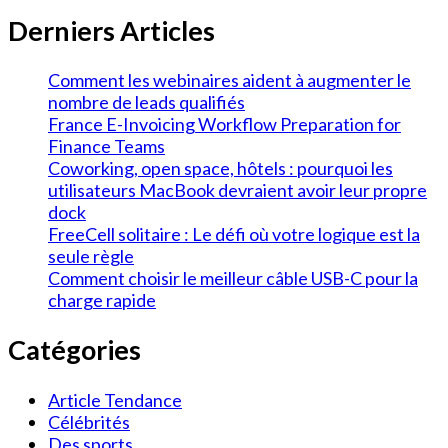
Derniers Articles
Comment les webinaires aident à augmenter le
nombre de leads qualifiés
France E-Invoicing Workflow Preparation for
Finance Teams
Coworking, open space, hôtels : pourquoi les
utilisateurs MacBook devraient avoir leur propre
dock
FreeCell solitaire : Le défi où votre logique est la
seule règle
Comment choisir le meilleur câble USB-C pour la
charge rapide
Catégories
Article Tendance
Célébrités
Des sports