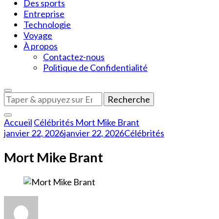
Des sports
Entreprise
Technologie
Voyage
À propos
Contactez-nous
Politique de Confidentialité
Vous
recherchiez
quelque
Accueil
Célébrités
Mort Mike Brant
chose
janvier 22, 2026
janvier 22, 2026
Célébrités
?
Mort Mike Brant
sur
Mort