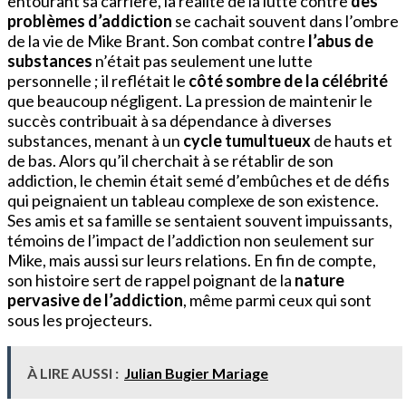
entourant sa carrière, la réalité de la lutte contre
des
problèmes d’addiction
se cachait souvent dans l’ombre
de la vie de Mike Brant. Son combat contre
l’abus de
substances
n’était pas seulement une lutte
personnelle ; il reflétait le
côté sombre de la célébrité
que beaucoup négligent. La pression de maintenir le
succès contribuait à sa dépendance à diverses
substances, menant à un
cycle tumultueux
de hauts et
de bas. Alors qu’il cherchait à se rétablir de son
addiction, le chemin était semé d’embûches et de défis
qui peignaient un tableau complexe de son existence.
Ses amis et sa famille se sentaient souvent impuissants,
témoins de l’impact de l’addiction non seulement sur
Mike, mais aussi sur leurs relations. En fin de compte,
son histoire sert de rappel poignant de la
nature
pervasive de l’addiction
, même parmi ceux qui sont
sous les projecteurs.
À LIRE AUSSI :
Julian Bugier Mariage