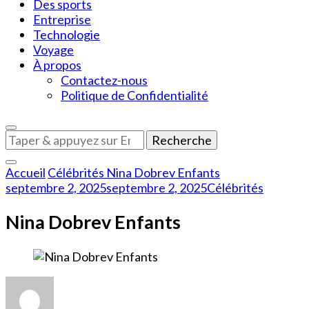
Des sports
Entreprise
Technologie
Voyage
À propos
Contactez-nous
Politique de Confidentialité
Vous
recherchiez
quelque
Accueil
Célébrités
Nina Dobrev Enfants
chose
septembre 2, 2025
septembre 2, 2025
Célébrités
?
Nina Dobrev Enfants
sur
Nina