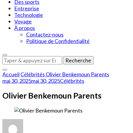
Des sports
Entreprise
Technologie
Voyage
À propos
Contactez-nous
Politique de Confidentialité
Vous
recherchiez
quelque
Accueil
Célébrités
Olivier Benkemoun Parents
chose
mai 30, 2025
mai 30, 2025
Célébrités
?
Olivier Benkemoun Parents
sur
Olivier