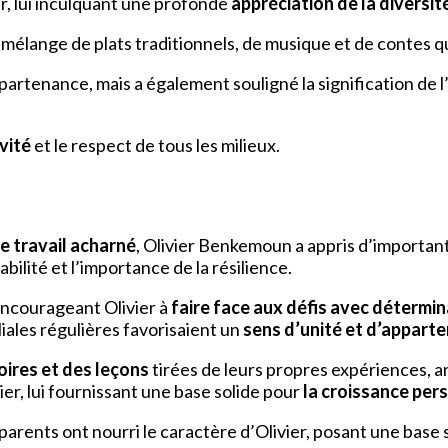
er, lui inculquant une profonde
appréciation de la diversit
mélange de plats traditionnels, de musique et de contes qu
artenance, mais a également souligné la signification de l
ivité
et le respect de tous les milieux.
 le travail acharné
, Olivier Benkemoun a appris d’important
bilité et l’importance de la résilience.
 encourageant Olivier à
faire face aux défis avec détermi
liales régulières favorisaient un
sens d’unité et d’appart
oires et des leçons
tirées de leurs propres expériences, an
er, lui fournissant une base solide pour
la croissance per
parents ont nourri le caractère d’Olivier, posant une base 