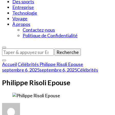
Des sports
Entreprise
Technologie
Voyage
À propos
Contactez-nous
Politique de Confidentialité
Vous
recherchiez
quelque
Accueil
Célébrités
Philippe Risoli Epouse
chose
septembre 6, 2025
septembre 6, 2025
Célébrités
?
Philippe Risoli Epouse
sur
Philippe