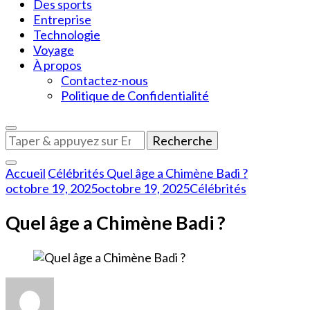
Des sports
Entreprise
Technologie
Voyage
À propos
Contactez-nous
Politique de Confidentialité
Vous
recherchiez
quelque
Accueil
Célébrités
Quel âge a Chimène Badi ?
chose
octobre 19, 2025
octobre 19, 2025
Célébrités
?
Quel âge a Chimène Badi ?
sur
Quel