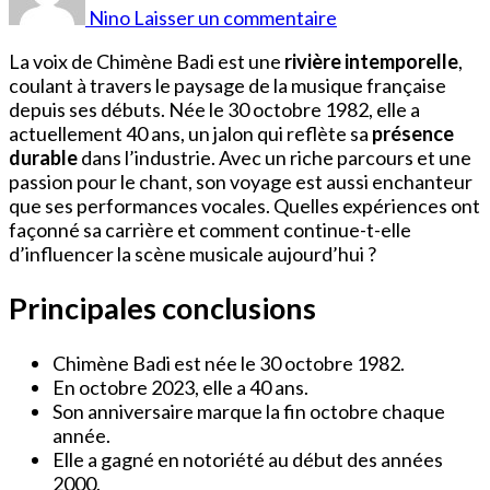
âge
Nino
Laisser un commentaire
a
Chimène
La voix de Chimène Badi est une
rivière intemporelle
,
Badi
coulant à travers le paysage de la musique française
?
depuis ses débuts. Née le 30 octobre 1982, elle a
actuellement 40 ans, un jalon qui reflète sa
présence
durable
dans l’industrie. Avec un riche parcours et une
passion pour le chant, son voyage est aussi enchanteur
que ses performances vocales. Quelles expériences ont
façonné sa carrière et comment continue-t-elle
d’influencer la scène musicale aujourd’hui ?
Principales conclusions
Chimène Badi est née le 30 octobre 1982.
En octobre 2023, elle a 40 ans.
Son anniversaire marque la fin octobre chaque
année.
Elle a gagné en notoriété au début des années
2000.