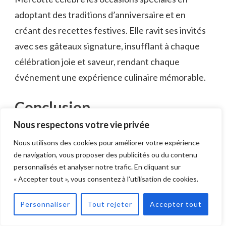
adoptant des traditions d’anniversaire et en
créant des recettes festives. Elle ravit ses invités
avec ses gâteaux signature, insufflant à chaque
célébration joie et saveur, rendant chaque
événement une expérience culinaire mémorable.
Conclusion
Nous respectons votre vie privée
Dans le monde en constante évolution de la
Nous utilisons des cookies pour améliorer votre expérience
pâtisserie, Mercotte reste un
chef-d’œuvre
de navigation, vous proposer des publicités ou du contenu
intemporel
, son âge restant entouré de mystère
personnalisés et analyser notre trafic. En cliquant sur
comme un soufflé parfaitement cuit. Alors que les
« Accepter tout », vous consentez à l'utilisation de cookies.
murmures de curiosité sur son année de naissance
Personnaliser
Tout rejeter
Accepter tout
tourbillonnent, c’est sa
passion, sa créativité et
son dévouement
qui définissent véritablement