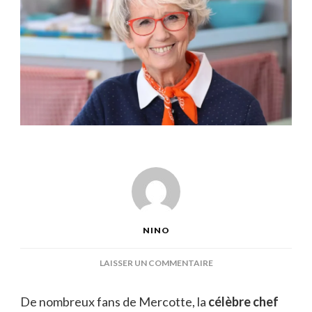
NINO
SUR
LAISSER UN COMMENTAIRE
QUEL
ÂGE
De nombreux fans de Mercotte, la
célèbre chef
A