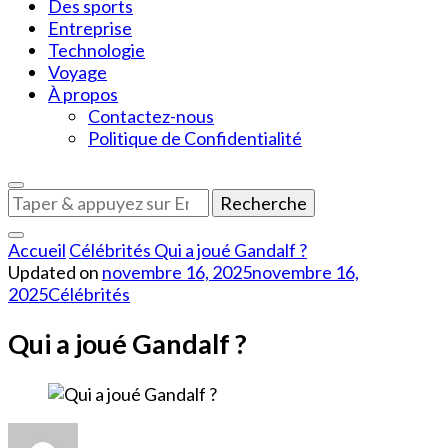
Des sports
Entreprise
Technologie
Voyage
À propos
Contactez-nous
Politique de Confidentialité
Vous
recherchiez
quelque
Accueil
Célébrités
Qui a joué Gandalf ?
chose
Updated on
novembre 16, 2025
novembre 16,
?
2025
Célébrités
Qui a joué Gandalf ?
sur