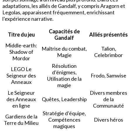
adaptations, les alliés de Gandalf, y compris Aragorn et
Legolas, apparaissent fréquemment, enrichissant
l’expérience narrative.
Capacités de
Titre du jeu
Alliés présentés
Gandalf
Middle-earth:
Maîtrise du combat,
Talion,
Shadow of
Magie
Celebrimbor
Mordor
Résolution
LEGO Le
d’énigmes,
Seigneur des
Frodo, Samwise
Utilisation de la
Anneaux
magie
Le Seigneur
Divers membres
des Anneaux
Quêtes, Leadership
de la
en ligne
Communauté
Stratégie d’équipe,
Gardiens de la
Compétences
Divers héros
Terre du Milieu
magiques