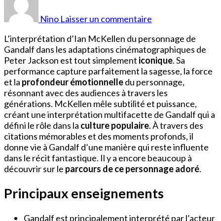
Qui
a
Nino
Laisser un commentaire
joué
Gandalf
L’interprétation d’Ian McKellen du personnage de
?
Gandalf dans les adaptations cinématographiques de
Peter Jackson est tout simplement
iconique
. Sa
performance capture parfaitement la sagesse, la force
et la
profondeur émotionnelle
du personnage,
résonnant avec des audiences à travers les
générations. McKellen mêle subtilité et puissance,
créant une interprétation multifacette de Gandalf qui a
défini le rôle dans la
culture populaire
. À travers des
citations mémorables et des moments profonds, il
donne vie à Gandalf d’une manière qui reste influente
dans le récit fantastique. Il y a encore beaucoup à
découvrir sur le
parcours de ce personnage adoré
.
Principaux enseignements
Gandalf est principalement interprété par l’acteur