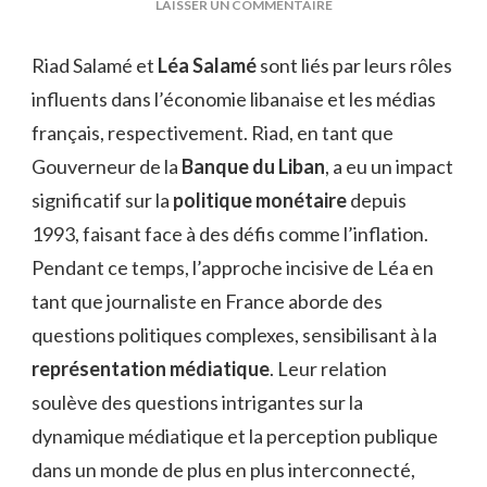
SUR
LAISSER UN COMMENTAIRE
RIAD
SALAMÉ
Riad Salamé et
Léa Salamé
sont liés par leurs rôles
LÉA
influents dans l’économie libanaise et les médias
SALAMÉ
LIEN
français, respectivement. Riad, en tant que
DE
Gouverneur de la
Banque du Liban
, a eu un impact
PARENTÉ
significatif sur la
politique monétaire
depuis
1993, faisant face à des défis comme l’inflation.
Pendant ce temps, l’approche incisive de Léa en
tant que journaliste en France aborde des
questions politiques complexes, sensibilisant à la
représentation médiatique
. Leur relation
soulève des questions intrigantes sur la
dynamique médiatique et la perception publique
dans un monde de plus en plus interconnecté,