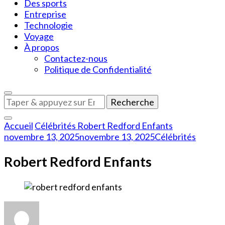
Des sports
Entreprise
Technologie
Voyage
À propos
Contactez-nous
Politique de Confidentialité
Vous
recherchiez
quelque
Accueil
Célébrités
Robert Redford Enfants
chose
novembre 13, 2025
novembre 13, 2025
Célébrités
?
Robert Redford Enfants
sur
Robert