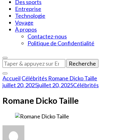
Des sports
Entreprise
Technologie
Voyage
À propos
Contactez-nous
Politique de Confidentialité
Vous
recherchiez
quelque
Accueil
Célébrités
Romane Dicko Taille
chose
juillet 20, 2025
juillet 20, 2025
Célébrités
?
Romane Dicko Taille
sur
Romane