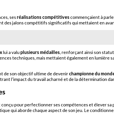
nces, ses
réalisations compétitives
commençaient à parler
t des jalons compétitifs significatifs qui mettaient en avan
ux
lui a valu
plusieurs médailles
, renforçant ainsi son sta
tences techniques, mais mettaient également en lumière s
nt de son objectif ultime de devenir
championne du mond
strant l’impact du travail acharné et de la détermination dan
es
conçu pour perfectionner ses compétences et élever sa pe
que qui aborde chaque aspect de son jeu. Le conditionneme