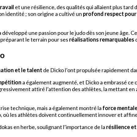
ravail
et une résilience, des qualités qui allaient plus tard 
n identité ; son origine a cultivé un
profond respect pour 
éveloppé une passion pour le judo dès son jeune âge. Cett
 préparant le terrain pour ses
réalisations remarquables
d
do
ation et le talent
de Dicko l’ont propulsée rapidement da
mpétition
a également augmenté, et Dicko a embrassé ce
ressivement attiré l’attention des athlètes, la mettant 
rise technique, mais a également montré la
force mental
o, où les athlètes doivent continuellement innover et affin
dokas en herbe, soulignant l’importance de la
résilience et