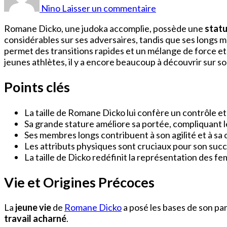
Dicko
Nino
Laisser un commentaire
Taille
Romane Dicko, une judoka accomplie, possède une
statu
considérables sur ses adversaires, tandis que ses longs 
permet des transitions rapides et un mélange de force et 
jeunes athlètes, il y a encore beaucoup à découvrir sur s
Points clés
La taille de Romane Dicko lui confère un contrôle et 
Sa grande stature améliore sa portée, compliquant l
Ses membres longs contribuent à son agilité et à sa
Les attributs physiques sont cruciaux pour son succ
La taille de Dicko redéfinit la représentation des fe
Vie et Origines Précoces
La
jeune vie
de
Romane Dicko
a posé les bases de son par
travail acharné
.