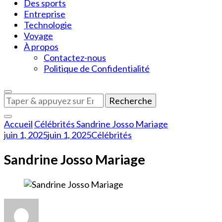
Des sports
Entreprise
Technologie
Voyage
À propos
Contactez-nous
Politique de Confidentialité
Vous
recherchiez
quelque
Accueil
Célébrités
Sandrine Josso Mariage
chose
juin 1, 2025
juin 1, 2025
Célébrités
?
Sandrine Josso Mariage
sur
Sandrine