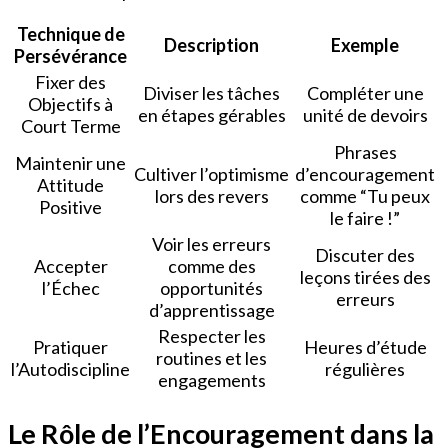
Technique de
Description
Exemple
Persévérance
Fixer des
Diviser les tâches
Compléter une
Objectifs à
en étapes gérables
unité de devoirs
Court Terme
Phrases
Maintenir une
Cultiver l’optimisme
d’encouragement
Attitude
lors des revers
comme “Tu peux
Positive
le faire !”
Voir les erreurs
Discuter des
Accepter
comme des
leçons tirées des
l’Échec
opportunités
erreurs
d’apprentissage
Respecter les
Pratiquer
Heures d’étude
routines et les
l’Autodiscipline
régulières
engagements
Le Rôle de l’Encouragement dans la