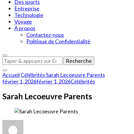
Des sports
Entreprise
Technologie
Voyage
À propos
Contactez-nous
Politique de Confidentialité
Vous
recherchiez
quelque
Accueil
Célébrités
Sarah Lecoeuvre Parents
chose
février 1, 2026
février 1, 2026
Célébrités
?
Sarah Lecoeuvre Parents
sur
Sarah