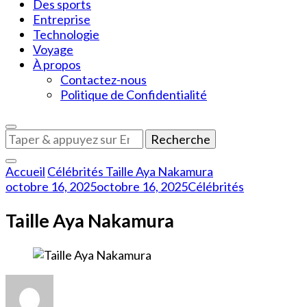
Des sports
Entreprise
Technologie
Voyage
À propos
Contactez-nous
Politique de Confidentialité
Vous
recherchiez
quelque
Accueil
Célébrités
Taille Aya Nakamura
chose
octobre 16, 2025
octobre 16, 2025
Célébrités
?
Taille Aya Nakamura
sur
Taille